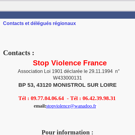
STOP VIOLENCE FRANCE
Pour la protection des enfants
Contacts et délégués régionaux
Contacts :
Stop Violence France
Association Loi 1901 déclarée le 29.11.1994
n°
W433000131
BP 53, 43120 MONISTROL SUR LOIRE
Tél : 09.77.04.06.64 -
Tél : 06.42.39.98.31
email
:
stopviolence@wanadoo.fr
Pour information :