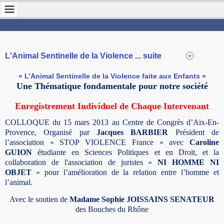
STOP VIOLENCE FRANCE
Pour la protection des enfants
L'Animal Sentinelle de la Violence ... suite
« L’Animal Sentinelle de la Violence faite aux Enfants »
Une Thématique fondamentale pour notre société
Enregistrement
Individuel de Chaque Intervenant
COLLOQUE du 15 mars 2013
au Centre de Congrès d’Aix-En-
Provence,
Organisé par
Jacques BARBIER
Président de
l’association « STOP VIOLENCE France » avec
Caroline
GUION
étudiante en Sciences Politiques et en Droit, et la
collaboration de l'association de juristes «
NI HOMME NI
OBJET
» pour l’amélioration de la relation entre l’homme et
l’animal.
Avec le soutien de
Madame Sophie JOISSAINS SENATEUR
des Bouches du Rhône