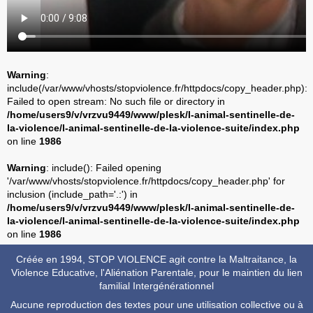
Warning
:
include(/var/www/vhosts/stopviolence.fr/httpdocs/copy_header.php):
Failed to open stream: No such file or directory in
/home/users9/v/vrzvu9449/www/plesk/l-animal-sentinelle-de-
la-violence/l-animal-sentinelle-de-la-violence-suite/index.php
on line
1986
Warning
: include(): Failed opening
'/var/www/vhosts/stopviolence.fr/httpdocs/copy_header.php' for
inclusion (include_path='.:') in
/home/users9/v/vrzvu9449/www/plesk/l-animal-sentinelle-de-
la-violence/l-animal-sentinelle-de-la-violence-suite/index.php
on line
1986
Créée en 1994, STOP VIOLENCE agit contre la Maltraitance, la
Violence Educative, l'Aliénation Parentale, pour le maintien du lien
familial Intergénérationnel
Aucune reproduction des textes pour une utilisation collective ou à