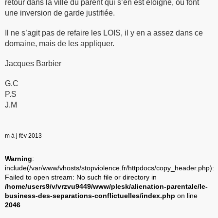
retour dans la ville du parent qui s’en est éloigné, ou font
une inversion de garde justifiée.
Il ne s’agit pas de refaire les LOIS, il y en a assez dans ce
domaine, mais de les appliquer.
Jacques Barbier
G.C
P.S
J.M
m à j fév 2013
Warning
:
include(/var/www/vhosts/stopviolence.fr/httpdocs/copy_header.php):
Failed to open stream: No such file or directory in
/home/users9/v/vrzvu9449/www/plesk/alienation-parentale/le-
business-des-separations-conflictuelles/index.php
on line
2046