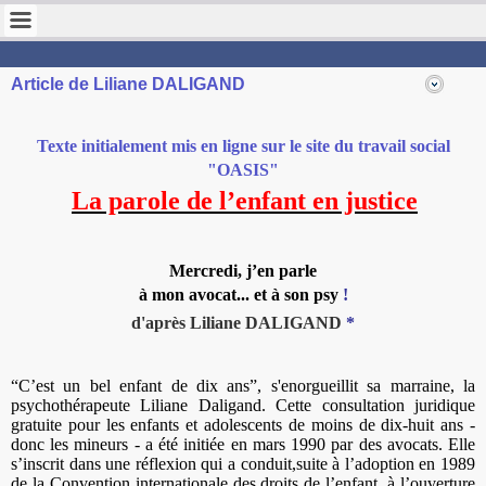
STOP VIOLENCE FRANCE
Pour la protection des enfants
Article de Liliane DALIGAND
Texte initialement mis en ligne sur le site du travail social
"OASIS"
La parole de l’enfant en justice
Mercredi, j’en parle
à mon avocat... et à son psy
!
d'après Liliane DALIGAND
*
“C’est un bel enfant de dix ans”, s'enorgueillit sa marraine, la
psychothérapeute Liliane Daligand. Cette consultation juridique
gratuite pour les enfants et adolescents de moins de dix-huit ans -
donc les mineurs - a été initiée en mars 1990 par des avocats. Elle
s’inscrit dans une réflexion qui a conduit,
suite à l’adoption en 1989
de la Convention internationale des droits de l’enfant, à l’ouverture