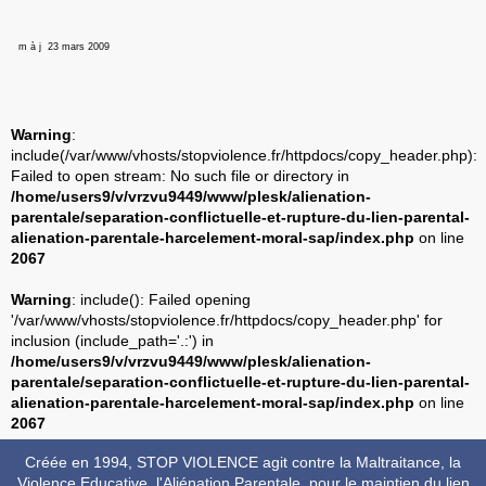
m à j 23 mars 2009
Warning
:
include(/var/www/vhosts/stopviolence.fr/httpdocs/copy_header.php):
Failed to open stream: No such file or directory in
/home/users9/v/vrzvu9449/www/plesk/alienation-
parentale/separation-conflictuelle-et-rupture-du-lien-parental-
alienation-parentale-harcelement-moral-sap/index.php
on line
2067
Warning
: include(): Failed opening
'/var/www/vhosts/stopviolence.fr/httpdocs/copy_header.php' for
inclusion (include_path='.:') in
/home/users9/v/vrzvu9449/www/plesk/alienation-
parentale/separation-conflictuelle-et-rupture-du-lien-parental-
alienation-parentale-harcelement-moral-sap/index.php
on line
2067
Créée en 1994, STOP VIOLENCE agit contre la Maltraitance, la
Violence Educative, l'Aliénation Parentale, pour le maintien du lien