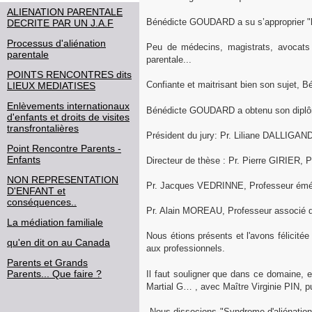
ALIENATION PARENTALE
Bénédicte GOUDARD a su s’approprier "l’al
DECRITE PAR UN J.A.F
Processus d'aliénation
Peu de médecins, magistrats, avocats 
parentale
parentale...
POINTS RENCONTRES dits
Confiante et maitrisant bien son sujet, Bé
LIEUX MEDIATISES
Enlèvements internationaux
Bénédicte GOUDARD a obtenu son diplôme 
d'enfants et droits de visites
transfrontalières
Président du jury: Pr. Liliane DALLIGAND
Point Rencontre Parents -
Enfants
Directeur de thèse : Pr. Pierre GIRIER, 
NON REPRESENTATION
Pr. Jacques VEDRINNE, Professeur émér
D'ENFANT et
conséquences..
Pr. Alain MOREAU, Professeur associé 
La médiation familiale
Nous étions présents et l'avons félicité
qu'en dit on au Canada
aux professionnels.
Parents et Grands
Parents... Que faire ?
Il faut souligner que dans ce domaine, 
Martial G… , avec Maître Virginie PIN, p
Nous dissocions "Syndrome d'aliénation p