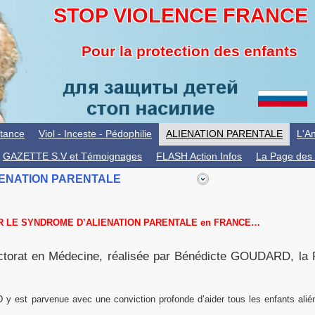
STOP VIOLENCE FRANCE
Pour la protection des enfants
itance
Viol - Inceste - Pédophilie
ALIENATION PARENTALE
L'An
GAZETTE S.V et Témoignages
FLASH Action Infos
La Page des 
LIENATION PARENTALE
R LE SYNDROME D’ALIENATION PARENTALE en FRANCE…
torat en Médecine, réalisée par Bénédicte GOUDARD, la Fr
 y est parvenue avec une conviction profonde d’aider tous les enfants alién