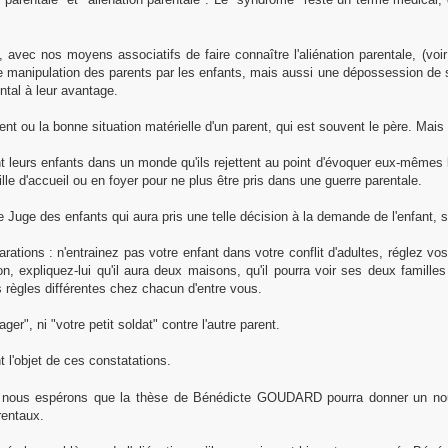
ec nos moyens associatifs de faire connaître l'aliénation parentale, (voir l
e manipulation des parents par les enfants, mais aussi une dépossession de so
rental à leur avantage.
rgent ou la bonne situation matérielle d'un parent, qui est souvent le père. Mais
nt leurs enfants dans un monde qu'ils rejettent au point d'évoquer eux-mêmes l
lle d'accueil ou en foyer pour ne plus être pris dans une guerre parentale.
e Juge des enfants qui aura pris une telle décision à la demande de l'enfant,
arations : n'entrainez pas votre enfant dans votre conflit d'adultes, réglez v
on, expliquez-lui qu'il aura deux maisons, qu'il pourra voir ses deux famil
r des règles différentes chez chacun d'entre vous.
er", ni "votre petit soldat" contre l'autre parent.
t l'objet de ces constatations.
t, nous espérons que la thèse de Bénédicte GOUDARD pourra donner un nouv
arentaux.