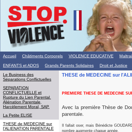
Accueil
Châtiments Corporels
VIOLENCE EDUCATIVE
Maltra
ENFANTS et ADOS
Grands Parents Solidaires
Droit et Justice
Le Business des
THESE de MEDECINE sur l'A
Séparations Conflictuelles
SEPARATION
CONFLICTUELLE et
PREMIERE THESE DE MEDECINE SU
Rupture du Lien Parental.
Aliénation Parentale,
Harcèlement Moral, SAP.
Avec la première Thèse de Doc
parentale.
La Petite ELISE
THESE de MEDECINE sur
Il fallait oser, mais Bénédicte GOUDARD
l'ALIENATION PARENTALE
nombre augmente chaque année.