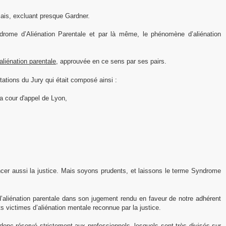
çais, excluant presque Gardner.
rome d’Aliénation Parentale et par là même, le phénomène d’aliénation
’aliénation parentale,
approuvée en ce sens par ses pairs.
ations du Jury qui était composé ainsi :
a cour d'appel de Lyon,
ancer aussi la justice. Mais soyons prudents, et laissons le terme Syndrome
d’aliénation parentale dans son jugement rendu en faveur de notre adhérent
 victimes d’aliénation mentale reconnue par la justice.
donc réservé strictement aux professionnels, lesquels sont très divisés sur