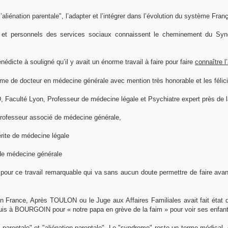
iénation parentale", l’adapter et l’intégrer dans l’évolution du système Fran
et personnels des services sociaux connaissent le cheminement du Synd
nédicte à souligné qu’il y avait un énorme travail à faire pour faire
connaître l
de docteur en médecine générale avec mention très honorable et les félicit
, Faculté Lyon, Professeur de médecine légale et Psychiatre expert près de l
Professeur associé de médecine générale,
ite de médecine légale
de médecine générale
e pour ce travail remarquable qui va sans aucun doute permettre de faire av
en France, Après TOULON ou le Juge aux Affaires Familiales avait fait état 
uis à BOURGOIN pour « notre papa en grève de la faim » pour voir ses enfants
arentale" et "aliénation parentale". Le "syndrome" reste un terme médical, 