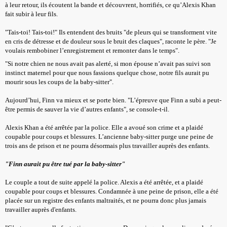
à leur retour, ils écoutent la bande et découvrent, horrifiés, ce qu’Alexis Khan
fait subir à leur fils.
"Tais-toi! Tais-toi!" Ils entendent des bruits "de pleurs qui se transforment vite
en cris de détresse et de douleur sous le bruit des claques", raconte le père. "Je
voulais rembobiner l’enregistrement et remonter dans le temps".
"Si notre chien ne nous avait pas alerté, si mon épouse n’avait pas suivi son
instinct maternel pour que nous fassions quelque chose, notre fils aurait pu
mourir sous les coups de la baby-sitter".
Aujourd’hui, Finn va mieux et se porte bien. "L’épreuve que Finn a subi a peut-
être permis de sauver la vie d’autres enfants", se console-t-il.
Alexis Khan a été arrêtée par la police. Elle a avoué son crime et a plaidé
coupable pour coups et blessures. L’ancienne baby-sitter purge une peine de
trois ans de prison et ne pourra désormais plus travailler auprès des enfants.
"Finn aurait pu être tué par la baby-sitter"
Le couple a tout de suite appelé la police. Alexis a été arrêtée, et a plaidé
coupable pour coups et blessures. Condamnée à une peine de prison, elle a été
placée sur un registre des enfants maltraités, et ne pourra donc plus jamais
travailler auprès d'enfants.