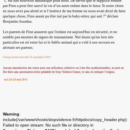
"C’est une nouvelle fantastique pour nous. De savoir que le supplice enduré
par Finn a peut être sauvé la vie d’un autre enfant dans le futur. Si notre chien
ne nous avez pas alerté et si l’instinct de ma femme ne nous avait dicté de faire
quelque chose, Finn aurait pu être tué par la baby-sitter, qui sait ?" déclare
Benjamin Jourdan.
Les parents de Finn assurent que l'enfant est aujourd'hui en sécurité, et ne
semble pas montrer de signes de traumatisme. Nul doute qu'un lien très
particulier est né entre lui et le fidèle animal qui a volé à son secours en
alertant ses parents.
Orange animo mercredi 18 septembre 2013
Aucune reproduction des textes pour une utilisation collective ou à des fins professionnelles, ne peut en
être faite sans autorisation écrite préalable de Stop Violence France, et sans en indiquer l’origine.
m à j le 24 mai 2014
Warning
:
include(/var/www/vhosts/stopviolence.fr/httpdocs/copy_header.php):
Failed to open stream: No such file or directory in