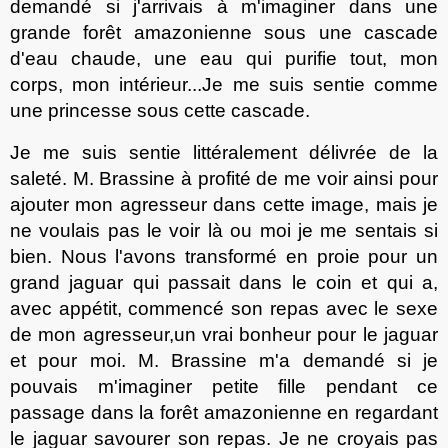
demand
é
si j'arrivais à m'imaginer dans
une
grande
forêt amazonienne sous une cascade
d'eau chaude, une eau qui purifie tout, mon
corps, mon intérieur
...
Je me suis sentie comme
une princesse sous
cette
cascade.
Je me suis sentie littéralement délivr
ée
de la
saleté. M. Brassine à profit
é
de me voir ainsi pour
ajouter mon agresseur dans cette image, mais je
ne voulais pas le voir là ou moi je me sentais si
bien
. N
ous l'avons transform
é
en proie pour un
grand jaguar qui passait dans le coin et qui a,
avec appétit, commenc
é
son repas avec le sexe
de mon agresseur,
un vrai
bonheur pour le jaguar
et pour moi. M. Brassine m'a demandé si je
pouvais m'imaginer petite fille pendant
ce
passage dans la forêt amazonienne en regardant
le jaguar savourer son repas. Je ne croyais pas