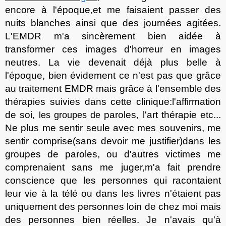
encore à l'époque,
et
me fais
aient
pass
er
des
nuits blanches
ainsi que
des journées agitées.
L'EMDR m'a sincèrement bien aidé
e
à
transformer ces images d'horreur en images
neutres. La vie devenait déjà plus belle à
l'époque, bien évidement ce n'est pas que grâce
au traitement EMDR mais
grâce
à
l'ensemble des
thérapies suivi
es
dans cette clinique
:
l'affirmation
de soi,
paroles, l'art thérapie etc...
les groupes de
Ne plus me sentir seule avec mes souvenirs, me
sentir comprise
(sans devoir me justifier)
dans les
groupes de paroles, ou d'autres victimes me
comprenaient sans me juger,
m'a fait prendre
conscience
que les personnes qui racontaient
leur vie à la télé ou dans les livres n'étaient pas
uniquement
des personnes loin de chez moi mais
des personnes bien réelles
. J
e n'avais qu'
à