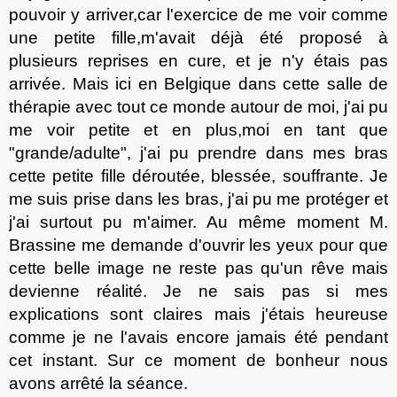
pouvoir y arriver,
car l'exercice de me
voir comme
une
petite fille,
m'avait déjà été proposé
à
plusieurs reprises en cure, et je
n'y
étais pas
arriv
ée
. Mais ici en Belgique dans cette salle de
thérapie avec tout ce monde autour de moi, j'ai pu
me voir petite et en plus,
moi en tant que
"grande/adulte"
, j'ai pu prendre dans mes bras
cette petite fille déroutée, blessée, souffrante. Je
me suis prise dans les bras, j'ai pu me protéger et
j'ai surtout pu m'aimer. Au même moment M.
Brassine me demande d'ouvrir les yeux pour que
cette
belle
image ne reste pas qu'un rêve mais
devien
ne
réalité. Je ne sais pas si mes
explications sont claires mais j'étais heureuse
comme je ne l'avais encore jamais été pendant
cet
instant. Sur ce moment de bonheur nous
avons arrêt
é
la séance.