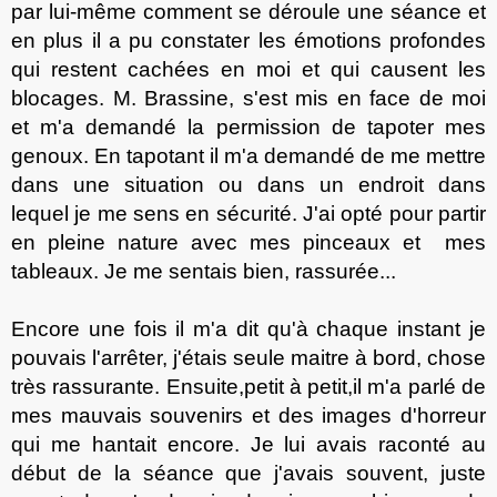
par lui-même comment se déroule une séance et
en plus il a pu constater les émotions profondes
qui restent caché
es
en moi et qui causent les
blocages. M. Brassine, s'est mis en face de moi
et m'a demand
é
la permission de tapoter mes
genoux. En tapotant il m'a demand
é
de me mettre
dans une situation ou
dans un
endroit dans
lequel
je me sens en sécurité. J'ai opt
é pour
partir
en plein
e
nature avec mes pinceaux et
mes
tableaux
. J
e me sentais bien, rassurée...
Encore une fois il m'a dit qu'à chaque instant je
pouvais l'arrêter, j'étais seule maitre à bord, chose
très rassurant
e
. Ensuite
,
petit à petit
,
il m'a parl
é
de
mes
mauvais
souvenirs et des images d'horreur
qui me hantait encore. Je lui avais raconté au
début de la séance que j'avais souvent, juste