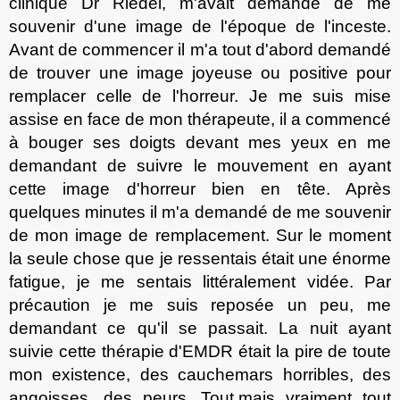
clinique Dr Riedel, m'avai
t
demand
é
de me
souvenir d'une image de l'époque de l'inceste
.
A
vant de commencer il m'
a
tout d'abord
demand
é
de trouver une image joyeuse ou positive pour
remplacer celle de l'horreur. Je me suis mise
assise en face de mon thérapeute, il a commencé
à bouger ses doigts devant mes yeux en me
demandant de suivre le mouvement en ayant
cette image d'horreur bien en tête. Après
quelques minutes il m'a demandé de me souvenir
de mon image de remplacement. Sur le moment
la seule chose que je ressentais était une énorme
fatigue, je me sentais littéralement vidée. Par
précaution je me suis repos
ée
un peu, me
demand
ant
ce qu
'il
se passait. La nuit
ayant
suivie cette thérapie d'EMDR était la pire de toute
mon existence, des cauchemars horribles, des
angoisses, des peurs
. Tout,
mais vraiment tout