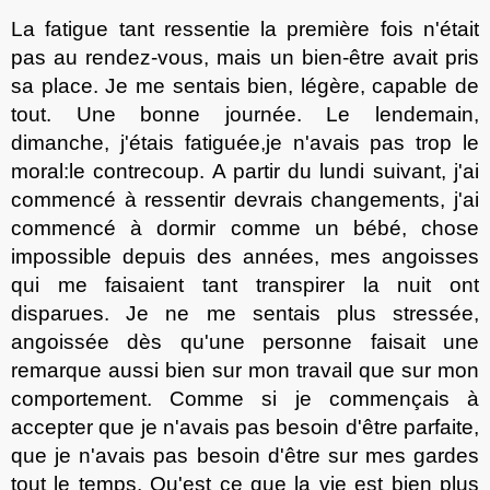
La fatigue tant ressenti
e
la première fois n'était
pas au rendez-vous, mais un bien-être avait pris
s
a place
. J
e me sentais bien, légère, capable de
tout. Une bonne journée. Le lendemain,
dimanche, j'étais fatigu
ée
,
je n'avais
pas trop le
moral
:
le contre
c
oup. A partir du lundi
suivant
, j'ai
commencé à ressentir
de
vrais changements, j'ai
commenc
é
à dormir comme un bébé, chose
impossible depuis des années, mes angoisses
qui me faisaient tant transpirer la nuit ont
disparu
e
s. Je ne me sentais plus stressée,
angoissée d
è
s qu'une personne faisait une
remarque aussi bien sur mon travail que sur mon
comportement. Comme si je commençais à
accepter que je n'avais pas besoin d'être parfaite,
que je n'avais pas besoin d'être sur mes gardes
tout le temps. Qu'est ce que la vie est bien plus