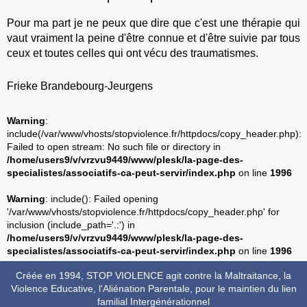
Pour ma part je ne peux que dire que c'est une thérapie qui
vaut vraiment la peine d'être connue et d'être suivie par tous
ceux et toutes celles qui ont vécu des traumatismes.
Frieke Brandebourg-Jeurgens
Warning
:
include(/var/www/vhosts/stopviolence.fr/httpdocs/copy_header.php):
Failed to open stream: No such file or directory in
/home/users9/v/vrzvu9449/www/plesk/la-page-des-
specialistes/associatifs-ca-peut-servir/index.php
on line
1996
Warning
: include(): Failed opening
'/var/www/vhosts/stopviolence.fr/httpdocs/copy_header.php' for
inclusion (include_path='.:') in
/home/users9/v/vrzvu9449/www/plesk/la-page-des-
specialistes/associatifs-ca-peut-servir/index.php
on line
1996
Créée en 1994, STOP VIOLENCE agit contre la Maltraitance, la
Violence Educative, l'Aliénation Parentale, pour le maintien du lien
familial Intergénérationnel