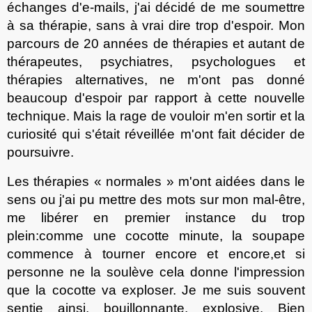
échanges d'e-mails, j'ai décidé de me soumettre
à sa thérapie, sans à vrai dire trop d'espoir. Mon
parcours de 20 années de thérapies et autant de
thérapeutes, psychiatres, psychologues et
thérapies alternatives, ne m'ont pas donné
beaucoup d'espoir par rapport à cette nouvelle
technique. Mais la rage de vouloir m'en sortir et la
curiosité qui s'était réveillé
e
m'ont fait décid
er
de
poursuivre.
Les thérapies « normales » m'ont aid
ées
dans le
sens ou j'ai pu mettre des mots sur mon mal-être,
me libérer en premier instance du trop
plein
:
comme une cocotte minute, la soupape
commence
à
tourner
encore et encore,
et si
personne ne la soulèv
e
cela donne l'impression
que la cocotte va exploser. Je me suis souvent
sentie ainsi, bouillonnante, explosi
ve
. Bien