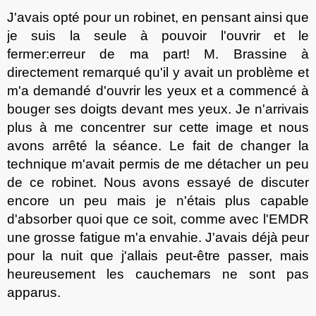
J'avais opt
é
pour un robinet, en pensant
ainsi que
je suis la seule à pouvoir l'ouvrir et le
fermer
:
erreur de ma part
!
M. Brassine à
directement remarqu
é
qu'il y avai
t
un problème et
m'a demand
é
d'ouvrir les yeux et a commencé à
bouger ses doigts devant mes yeux. Je n'arrivais
plus à me concentrer sur cette image et
nous
avons arrêt
é
la séance. Le fait de changer la
technique m'avai
t
permis de me détacher un peu
de ce robinet. Nous avons essayé de discuter
encore un peu mais je n'étais plus capable
d'absorber quoi que ce soit, comme avec l'EMDR
une grosse fatigue m'a envahie. J'avais déjà peur
pour la nuit que j'allais peut-être pass
er
, mais
heureusement les cauchemars ne sont pas
apparus.