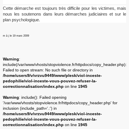
Cette démarche est toujours très difficile pour les victimes, mais
nous les soutenons dans leurs démarches judiciaires et sur le
plan psychologique.
m à j le 19 mars 2009
Warning
:
include(/var/www/vhosts/stopviolence.fr/httpdocs/copy_header.php):
Failed to open stream: No such file or directory in
/home/users9/v/vrzvu9449/www/plesk/viol-inceste-
pedophilie/viol-inceste-vous-pouvez-refuser-la-
correctionnalisation/index.php
on line
1945
Warning
: include(): Failed opening
'/var/www/vhosts/stopviolence.fr/httpdocs/copy_header.php' for
inclusion (include_path='.:') in
/home/users9/v/vrzvu9449/www/plesk/viol-inceste-
pedophilie/viol-inceste-vous-pouvez-refuser-la-
correctionnalisation/index.php
on line
1945