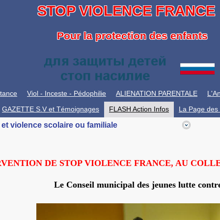
STOP VIOLENCE FRANCE
Pour la protection des enfants
itance
Viol - Inceste - Pédophilie
ALIENATION PARENTALE
L'An
GAZETTE S.V et Témoignages
FLASH Action Infos
La Page des 
t violence scolaire ou familiale
RVENTION DE STOP VIOLENCE FRANCE, AU COLL
Le Conseil municipal des jeunes lutte contre