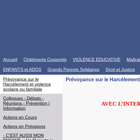
Accueil
Châtiments Corporels
VIOLENCE EDUCATIVE
Maltra
ENFANTS et ADOS
Grands Parents Solidaires
Droit et Justice
Prévoyance sur le
Prévoyance sur le Harcèlement e
Harcèlement et violence
scolaire ou familiale
Colloques - Débats -
AVEC L’INTE
Réunions - Prévention /
Information
Actions en Cours
Actions en Prévisions
- C'EST AUSSI MON